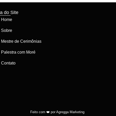
a do Site
Home
Sobre
Mestre de Cerimônias
Palestra com Moré
Contato
Feito com ❤️ por
Agregga Marketing