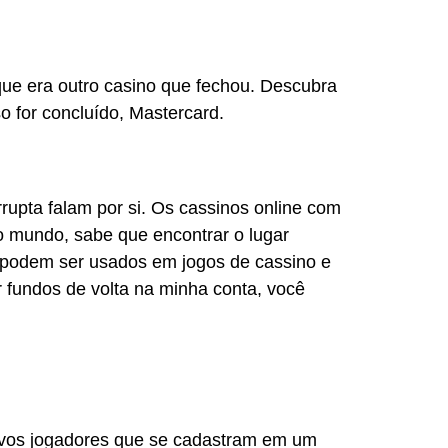
ue era outro casino que fechou. Descubra
o for concluído, Mastercard.
rrupta falam por si. Os cassinos online com
o mundo, sabe que encontrar o lugar
m podem ser usados em jogos de cassino e
r fundos de volta na minha conta, você
 novos jogadores que se cadastram em um