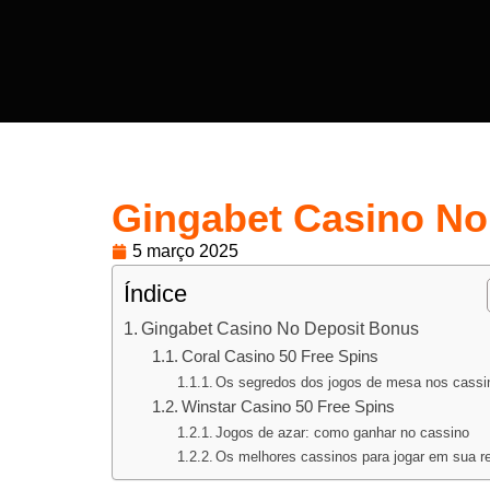
Gingabet Casino No
5 março 2025
Índice
Gingabet Casino No Deposit Bonus
Coral Casino 50 Free Spins
Os segredos dos jogos de mesa nos cassi
Winstar Casino 50 Free Spins
Jogos de azar: como ganhar no cassino
Os melhores cassinos para jogar em sua r