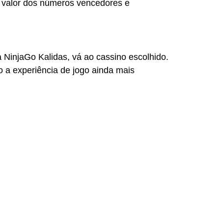
 o valor dos números vencedores e
 NinjaGo Kalidas, vá ao cassino escolhido.
 a experiência de jogo ainda mais