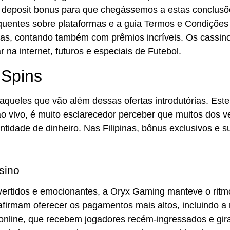
no deposit bonus para que chegássemos a estas conclusõ
quentes sobre plataformas e a guia Termos e Condiçõe
cas, contando também com prêmios incríveis. Os cassin
na internet, futuros e especiais de Futebol.
 Spins
aqueles que vão além dessas ofertas introdutórias. Est
 ao vivo, é muito esclarecedor perceber que muitos dos
idade de dinheiro. Nas Filipinas, bônus exclusivos e su
sino
ivertidos e emocionantes, a Oryx Gaming manteve o ritm
firmam oferecer os pagamentos mais altos, incluindo a 
online, que recebem jogadores recém-ingressados e gir