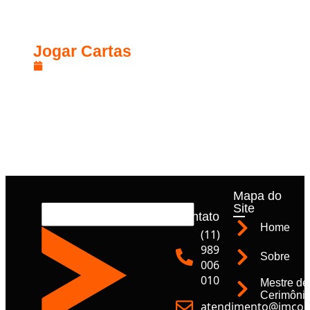
Jogar Cartas
março 5, 2025
Mapa do
Site
Contato
Home
(11)
989
Sobre
006
010
Mestre de
Cerimôni
atendimento@imcon