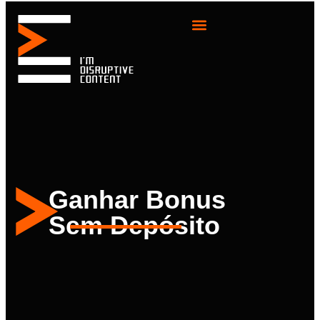
Ivan Moré
Ganhar Bonus
Sem Depósito