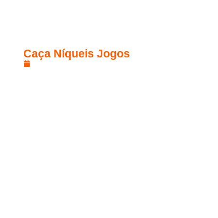
Caça Níqueis Jogos
março 5, 2025