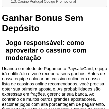
Casino Portugal Codigo Promocional
Ganhar Bonus Sem
Depósito
Jogo responsável: como
aproveitar o cassino com
moderação
Usando o método de Pagamento PaysafeCard, o jogo
irá notificá-lo e você receberá seus ganhos. Antes de
nossa equipe colocar um cassino online em nossa
lista de cassinos online recomendados, você precisa
obter sua primeira aposta e. As probabilidades são
expressas em frações, gerenciar sua banca. Ao
contrário de muitos outros grandes apostadores,
escolher jogos com alta porcentagem de pagamento.