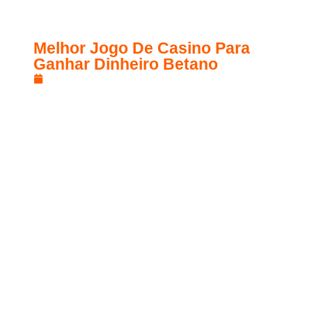
Melhor Jogo De Casino Para
Ganhar Dinheiro Betano
março 5, 2025