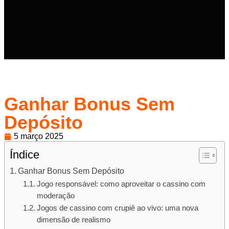
Ganhar Bonus Sem
Depósito
5 março 2025
Índice
Ganhar Bonus Sem Depósito
Jogo responsável: como aproveitar o cassino com
moderação
Jogos de cassino com crupiê ao vivo: uma nova
dimensão de realismo