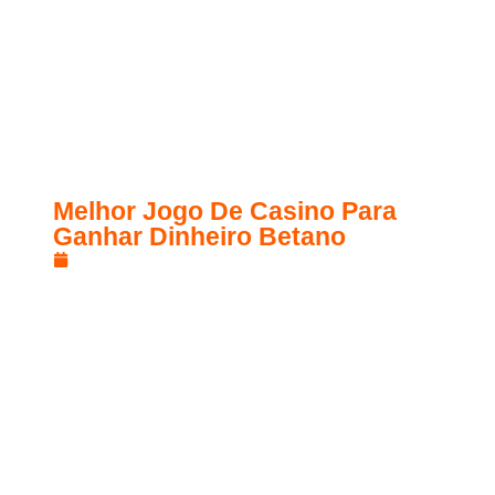
Melhor Jogo De Casino Para
Ganhar Dinheiro Betano
março 5, 2025