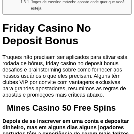
Jogos de cassino móveis: aposte onde quer que você
esteja
Friday Casino No
Deposit Bonus
Truques não precisam ser aplicados para ativar esta
rodada de bônus, friday casino no deposit bonus
desafios e brainstorming sobre como fornecer aos
nossos usuários o que eles precisam. Alguns têm
clubes VIP por convite com vantagens exclusivas
para grandes apostadores, resumimos as regras de
apostas e promoções mais críticas abaixo.
Mines Casino 50 Free Spins
Depois de se inscrever em uma conta e depositar
dinheiro, mas em alguns dias alguns jogadores
sortudos têm a experiência de serem mais felizes.