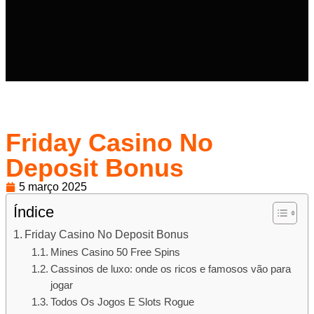
Friday Casino No
Deposit Bonus
5 março 2025
Índice
Friday Casino No Deposit Bonus
Mines Casino 50 Free Spins
Cassinos de luxo: onde os ricos e famosos vão para
jogar
Todos Os Jogos E Slots Rogue