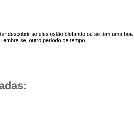
ar descobrir se eles estão blefando ou se têm uma boa
Lembre-se, outro período de tempo.
adas: