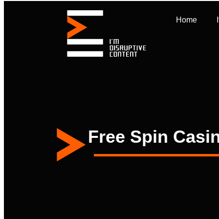
Home
Free Spin Casi