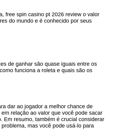
ree spin casino pt 2026 review o valor
ares do mundo e é conhecido por seus
es de ganhar são quase iguais entre os
como funciona a roleta e quais são os
ara dar ao jogador a melhor chance de
 em relação ao valor que você pode sacar
. Em resumo, também é crucial considerar
 problema, mas você pode usá-lo para