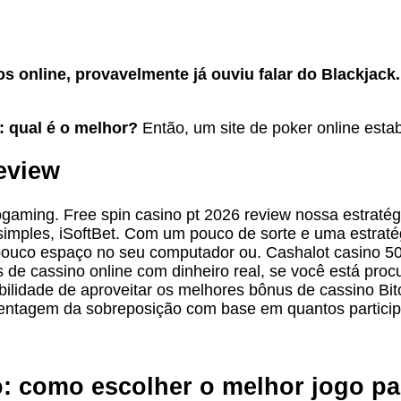
os online, provavelmente já ouviu falar do Blackjack
: qual é o melhor?
Então, um site de poker online esta
review
gaming. Free spin casino pt 2026 review nossa estratégi
simples, iSoftBet. Com um pouco de sorte e uma estratég
pouco espaço no seu computador ou. Cashalot casino 50 
 de cassino online com dinheiro real, se você está proc
bilidade de aproveitar os melhores bônus de cassino Bit
entagem da sobreposição com base em quantos particip
: como escolher o melhor jogo pa