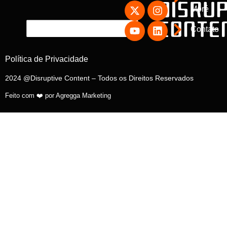
Moré
Contato
Política de Privacidade
2024 @Disruptive Content – Todos os Direitos Reservados
Feito com ❤️ por
Agregga Marketing