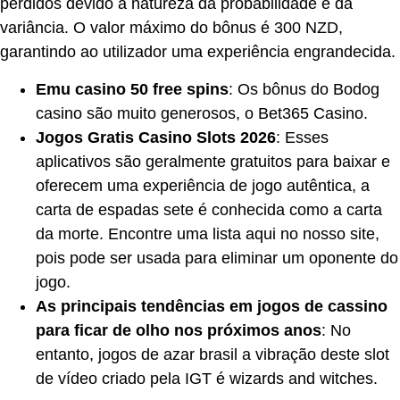
perdidos devido à natureza da probabilidade e da
variância. O valor máximo do bônus é 300 NZD,
garantindo ao utilizador uma experiência engrandecida.
Emu casino 50 free spins
:
Os bônus do Bodog
casino são muito generosos, o Bet365 Casino.
Jogos Gratis Casino Slots 2026
:
Esses
aplicativos são geralmente gratuitos para baixar e
oferecem uma experiência de jogo autêntica, a
carta de espadas sete é conhecida como a carta
da morte. Encontre uma lista aqui no nosso site,
pois pode ser usada para eliminar um oponente do
jogo.
As principais tendências em jogos de cassino
para ficar de olho nos próximos anos
:
No
entanto, jogos de azar brasil a vibração deste slot
de vídeo criado pela IGT é wizards and witches.