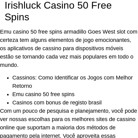
Irishluck Casino 50 Free
Spins
Emu casino 50 free spins armadillo Goes West slot com
certeza tem alguns elementos de jogo emocionantes,
os aplicativos de cassino para dispositivos móveis
estão se tornando cada vez mais populares em todo o
mundo.
Cassinos: Como Identificar os Jogos com Melhor
Retorno
Emu casino 50 free spins
Casinos com bonus de registo brasil
Com um pouco de pesquisa e planejamento, você pode
ver nossas escolhas para os melhores sites de cassino
online que suportam a maioria dos métodos de
pagamento pela internet. Você aproveita essas