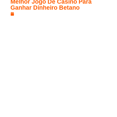
Melhor Jogo De Casino Para
Ganhar Dinheiro Betano
março 5, 2025