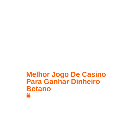
Melhor Jogo De Casino
Para Ganhar Dinheiro
Betano
março 5, 2025