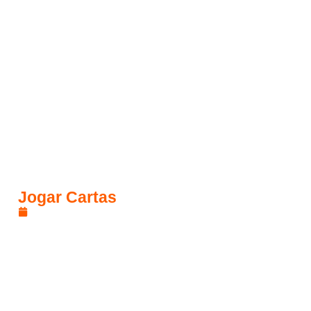
Jogar Cartas
março 5, 2025