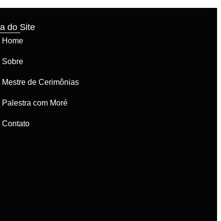
a do Site
Home
Sobre
Mestre de Cerimônias
Palestra com Moré
Contato