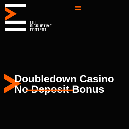
Ivan Moré
Doubledown Casino
No Deposit Bonus