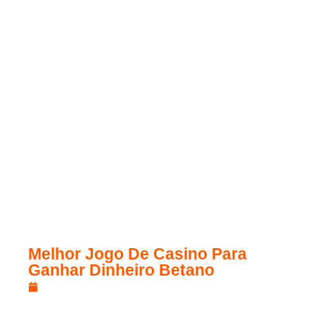
Melhor Jogo De Casino Para
Ganhar Dinheiro Betano
março 5, 2025