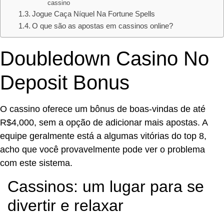
cassino
Jogue Caça Níquel Na Fortune Spells
O que são as apostas em cassinos online?
Doubledown Casino No
Deposit Bonus
O cassino oferece um bônus de boas-vindas de até
R$4,000, sem a opção de adicionar mais apostas. A
equipe geralmente está a algumas vitórias do top 8,
acho que você provavelmente pode ver o problema
com este sistema.
Cassinos: um lugar para se
divertir e relaxar