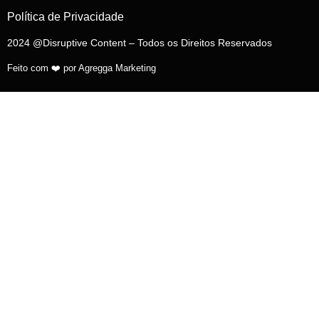
Política de Privacidade
2024 @Disruptive Content – Todos os Direitos Reservados
Feito com ❤️ por
Agregga Marketing