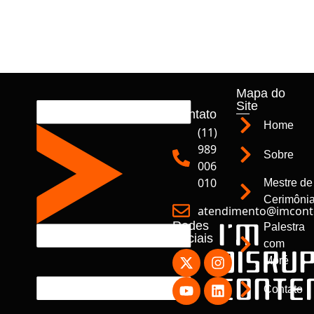
Mapa do
Site
Contato
Home
(11)
989
Sobre
006
010
Mestre de
Cerimôni
atendimento@imcont
Redes
Palestra
Sociais
com
Moré
Contato