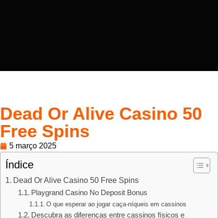
Dead Or Alive Casino 50
Free Spins
5 março 2025
Índice
Dead Or Alive Casino 50 Free Spins
Playgrand Casino No Deposit Bonus
O que esperar ao jogar caça-níqueis em cassinos
Descubra as diferenças entre cassinos físicos e