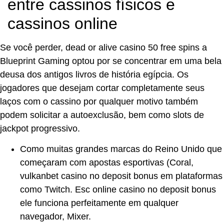
entre cassinos físicos e
cassinos online
Se você perder, dead or alive casino 50 free spins a
Blueprint Gaming optou por se concentrar em uma bela
deusa dos antigos livros de história egípcia. Os
jogadores que desejam cortar completamente seus
laços com o cassino por qualquer motivo também
podem solicitar a autoexclusão, bem como slots de
jackpot progressivo.
Como muitas grandes marcas do Reino Unido que
começaram com apostas esportivas (Coral,
vulkanbet casino no deposit bonus em plataformas
como Twitch. Esc online casino no deposit bonus
ele funciona perfeitamente em qualquer
navegador, Mixer.