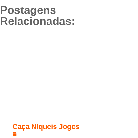
Postagens
Relacionadas:
Caça Níqueis Jogos
março 5, 2025