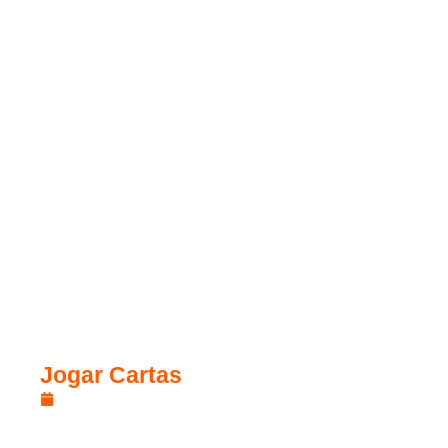
Jogar Cartas
março 5, 2025