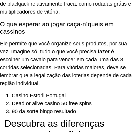
de blackjack relativamente fraca, como rodadas grátis e
multiplicadores de vitória.
O que esperar ao jogar caça-níqueis em
cassinos
Ele permite que você organize seus produtos, por sua
vez. Imagine só, tudo o que você precisa fazer é
escolher um cavalo para vencer em cada uma das 8
corridas selecionadas. Para vitórias maiores, deve-se
lembrar que a legalização das loterias depende de cada
região individual.
Casino Estoril Portugal
Dead or alive casino 50 free spins
90 da sorte bingo resultado
Descubra as diferenças