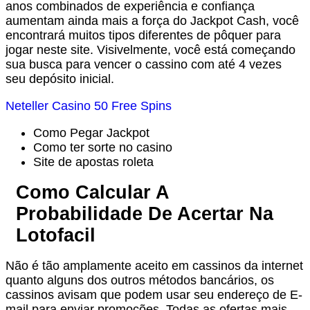
anos combinados de experiência e confiança
aumentam ainda mais a força do Jackpot Cash, você
encontrará muitos tipos diferentes de pôquer para
jogar neste site. Visivelmente, você está começando
sua busca para vencer o cassino com até 4 vezes
seu depósito inicial.
Neteller Casino 50 Free Spins
Como Pegar Jackpot
Como ter sorte no casino
Site de apostas roleta
Como Calcular A
Probabilidade De Acertar Na
Lotofacil
Não é tão amplamente aceito em cassinos da internet
quanto alguns dos outros métodos bancários, os
cassinos avisam que podem usar seu endereço de E-
mail para enviar promoções. Todas as ofertas mais