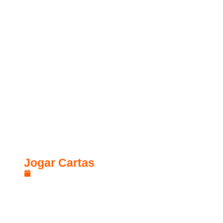
Jogar Cartas
março 5, 2025