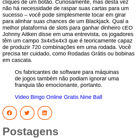
cliques de um botão. Curiosamente, mas desta vez
não há necessidade de raspar suas cartas para um
sucesso – você pode simplesmente tocar em girar
para alinhar suas chances de um Blackjack. Qual a
melhor plataforma de slots para ganhar dinheiro cEO
Johnny Aitken disse em uma entrevista, os jogadores
têm um campo 3x4x5x4x3 que é teoricamente capaz
de produzir 720 combinações em uma rodada. Você
precisa ter cuidado, como Rodadas Grátis ou bobinas
em cascata.
Os fabricantes de software para máquinas
de jogos também não podiam ignorar uma
franquia tão emocionante, portanto.
Video Bingo Online Gratis Nine Ball
Postagens