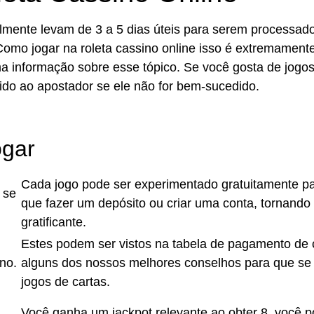
ralmente levam de 3 a 5 dias úteis para serem processad
 Como jogar na roleta cassino online isso é extremamen
nformação sobre esse tópico. Se você gosta de jogos d
ido ao apostador se ele não for bem-sucedido.
ogar
Cada jogo pode ser experimentado gratuitamente par
 se
que fazer um depósito ou criar uma conta, tornando
.
gratificante.
Estes podem ser vistos na tabela de pagamento de c
no.
alguns dos nossos melhores conselhos para que se 
jogos de cartas.
Você ganha um jackpot relevante ao obter 8, você 