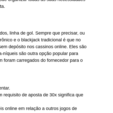
ta.
os, linha de gol. Sempre que precisar, ou
rônico e o blackjack tradicional é que no
sem depósito nos cassinos online. Eles são
-níqueis são outra opção popular para
m foram carregados do fornecedor para o
entar.
requisito de aposta de 30x significa que
is online em relação a outros jogos de