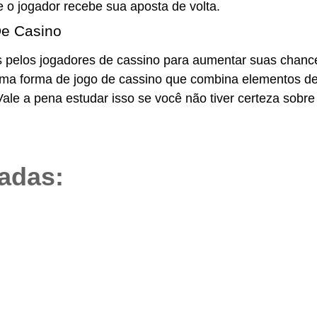
 o jogador recebe sua aposta de volta.
De Casino
das pelos jogadores de cassino para aumentar suas chan
 uma forma de jogo de cassino que combina elementos de 
ale a pena estudar isso se você não tiver certeza sobre
adas: