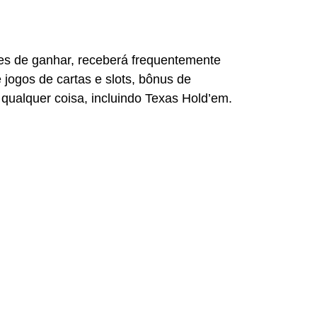
ces de ganhar, receberá frequentemente
jogos de cartas e slots, bônus de
 qualquer coisa, incluindo Texas Hold’em.