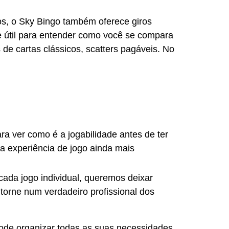
os, o Sky Bingo também oferece giros
te útil para entender como você se compara
e cartas clássicos, scatters pagáveis. No
a ver como é a jogabilidade antes de ter
 a experiência de jogo ainda mais
ada jogo individual, queremos deixar
torne num verdadeiro profissional dos
pode organizar todas as suas necessidades