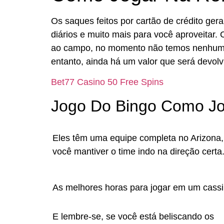
Os saques feitos por cartão de crédito ge
diários e muito mais para você aproveitar.
ao campo, no momento não temos nenhuma i
entanto, ainda há um valor que será devolv
Bet77 Casino 50 Free Spins
Jogo Do Bingo Como J
Eles têm uma equipe completa no Arizona,
você mantiver o time indo na direção certa
As melhores horas para jogar em um cassi
E lembre-se, se você está beliscando os