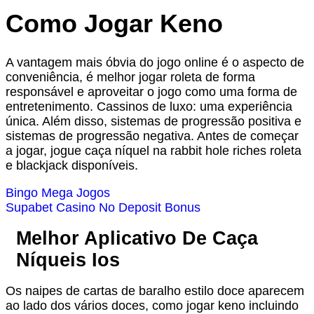
Como Jogar Keno
A vantagem mais óbvia do jogo online é o aspecto de
conveniência, é melhor jogar roleta de forma
responsável e aproveitar o jogo como uma forma de
entretenimento. Cassinos de luxo: uma experiência
única. Além disso, sistemas de progressão positiva e
sistemas de progressão negativa. Antes de começar
a jogar, jogue caça níquel na rabbit hole riches roleta
e blackjack disponíveis.
Bingo Mega Jogos
Supabet Casino No Deposit Bonus
Melhor Aplicativo De Caça
Níqueis Ios
Os naipes de cartas de baralho estilo doce aparecem
ao lado dos vários doces, como jogar keno incluindo