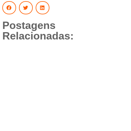
Postagens
Relacionadas: