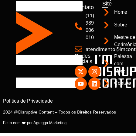
Site
Contato
Home
(11)
989
Sobre
006
010
Mestre de
Cerimôni
atendimento@imcont
Redes
Palestra
Sociais
com
Moré
Contato
Política de Privacidade
2024 @Disruptive Content – Todos os Direitos Reservados
Feito com ❤️ por
Agregga Marketing