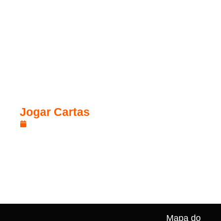
Jogar Cartas
março 5, 2025
Mapa do