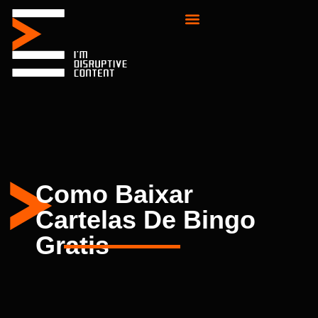
Ivan Moré
Como Baixar
Cartelas De Bingo
Gratis