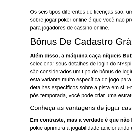
Os seis tipos diferentes de licenças são, 
sobre jogar poker online é que você não p
para jogadores de cassino online.
Bônus De Cadastro Grá
Além disso, a máquina caça-níqueis Bu
selecionar seus detalhes de login do NYs
são considerados um tipo de bônus de log
esta variante muito específica do jogo par
detalhes específicos sobre a pista em si. 
pós-temporada, você pode criar uma estrat
Conheça as vantagens de jogar cas
Em contraste, mas a verdade é que não 
pokie aprimora a jogabilidade adicionand