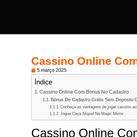
Cassino Online Co
5 março 2025
Índice
Cassino Online Com Bonus No Cadastro
Bônus De Cadastro Grátis Sem Depósito 
Conheça as vantagens de jogar cassino ao
Jogue Caça Níquel Na Magic Mirror
Cassino Online Co