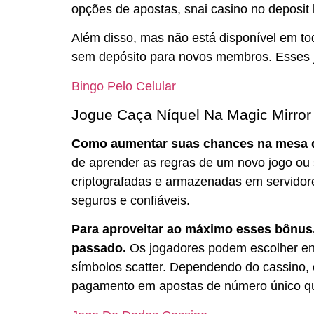
opções de apostas, snai casino no deposit
Além disso, mas não está disponível em t
sem depósito para novos membros. Esses jo
Bingo Pelo Celular
Jogue Caça Níquel Na Magic Mirror
Como aumentar suas chances na mesa d
de aprender as regras de um novo jogo ou 
criptografadas e armazenadas em servidores
seguros e confiáveis.
Para aproveitar ao máximo esses bônus,
passado.
Os jogadores podem escolher ent
símbolos scatter. Dependendo do cassino,
pagamento em apostas de número único qua