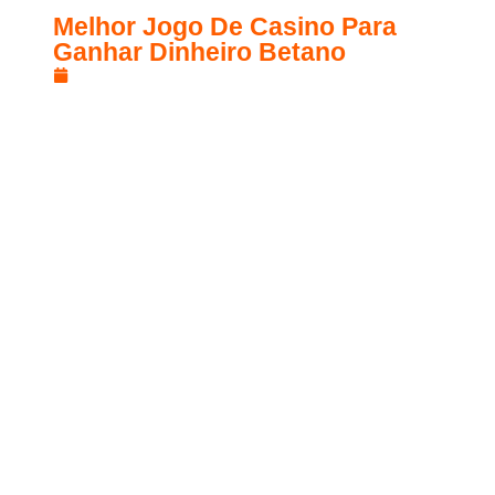
Melhor Jogo De Casino Para
Ganhar Dinheiro Betano
março 5, 2025