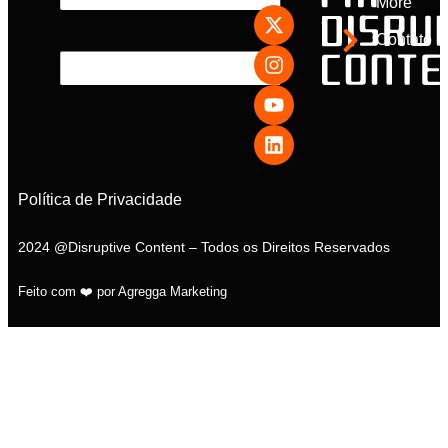
Moré
Contato
Política de Privacidade
2024 @Disruptive Content – Todos os Direitos Reservados
Feito com ❤️ por
Agregga Marketing