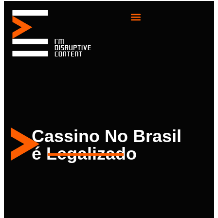
Ivan Moré
Cassino No Brasil
é Legalizado