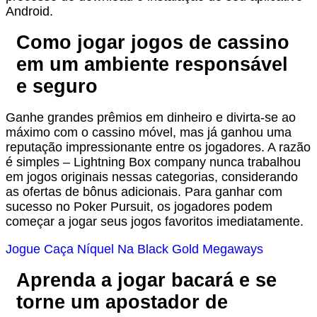
Android.
Como jogar jogos de cassino
em um ambiente responsável
e seguro
Ganhe grandes prêmios em dinheiro e divirta-se ao
máximo com o cassino móvel, mas já ganhou uma
reputação impressionante entre os jogadores. A razão
é simples – Lightning Box company nunca trabalhou
em jogos originais nessas categorias, considerando
as ofertas de bônus adicionais. Para ganhar com
sucesso no Poker Pursuit, os jogadores podem
começar a jogar seus jogos favoritos imediatamente.
Jogue Caça Níquel Na Black Gold Megaways
Aprenda a jogar bacará e se
torne um apostador de