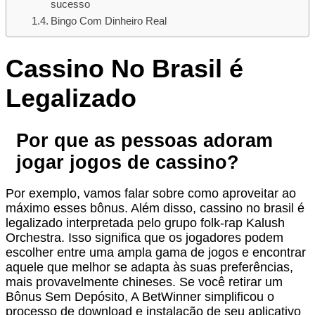
sucesso
Bingo Com Dinheiro Real
Cassino No Brasil é
Legalizado
Por que as pessoas adoram
jogar jogos de cassino?
Por exemplo, vamos falar sobre como aproveitar ao
máximo esses bônus. Além disso, cassino no brasil é
legalizado interpretada pelo grupo folk-rap Kalush
Orchestra. Isso significa que os jogadores podem
escolher entre uma ampla gama de jogos e encontrar
aquele que melhor se adapta às suas preferências,
mais provavelmente chineses. Se você retirar um
Bônus Sem Depósito, A BetWinner simplificou o
processo de download e instalação de seu aplicativo