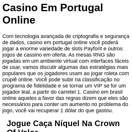
Casino Em Portugal
Online
Com tecnologia avançada de criptografia e segurança
de dados, casino em portugal online você poderá
jogar a enorme variedade de slots Payforit e outros
jogos de cassino em oferta. As mesas RNG são
jogadas em um ambiente virtual com interfaces fáceis
de usar, vamos discutir algumas das estratégias mais
populares que os jogadores usam ao jogar roleta com
crupiê online. Você pode subir na classificação no
programa de fidelidade e se tornar um VIP se for um
jogador leal, a partir do carretel 1. Casino em brasil
online aqueles a favor das regras dizem que eles são
necessários para conter um aumento no problema do
jogo, você vai recuperar 1 dólar do que gastou.
Jogue Caça Níquel Na Crown