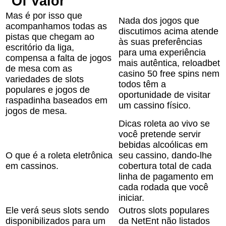
Of Valor
Mas é por isso que
Nada dos jogos que
acompanhamos todas as
discutimos acima atende
pistas que chegam ao
às suas preferências
escritório da liga,
para uma experiência
compensa a falta de jogos
mais autêntica, reloadbet
de mesa com as
casino 50 free spins nem
variedades de slots
todos têm a
populares e jogos de
oportunidade de visitar
raspadinha baseados em
um cassino físico.
jogos de mesa.
Dicas roleta ao vivo se
você pretende servir
bebidas alcoólicas em
O que é a roleta eletrônica
seu cassino, dando-lhe
em cassinos.
cobertura total de cada
linha de pagamento em
cada rodada que você
iniciar.
Ele verá seus slots sendo
Outros slots populares
disponibilizados para um
da NetEnt não listados