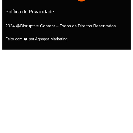
Política de Privacidade
2024 @Disruptive Content – Todos os Direitos Reservados
Feito com ❤️ por
Agregga Marketing