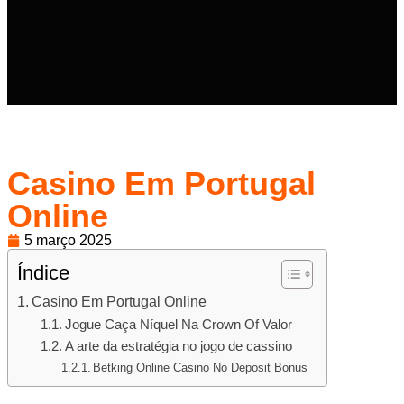
Casino Em Portugal
Online
5 março 2025
Índice
Casino Em Portugal Online
Jogue Caça Níquel Na Crown Of Valor
A arte da estratégia no jogo de cassino
Betking Online Casino No Deposit Bonus