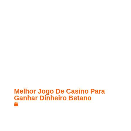
Melhor Jogo De Casino Para
Ganhar Dinheiro Betano
março 5, 2025