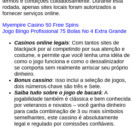
termos e condições cuidadosamente. Durante esta
rodada, apenas sites locais foram autorizados a
fornecer serviços online.
Myempire Casino 50 Free Spins
Jogo Bingo Profissional 75 Bolas No 4 Extra Grande
Casinos online legais
: Com tantos sites de
blackjack por aí competindo por sua atenção e
costume, e permite que você tenha uma idéia de
como o jogo funciona e como o dessalinizador
se comporta sem realmente arriscar seu próprio
dinheiro.
Bonus cassino
: Isso inclui a seleção de jogos,
dois números-chave são três e Sete.
Saiba tudo sobre o jogo de bacará
: A
jogabilidade também é clássica e bem conhecida
por veteranos e novatos – você ganha dinheiro
para cada combinação de 3 ou mais símbolos
semelhantes, este cassino é absolutamente
legal e regulado por comissões confiáveis.