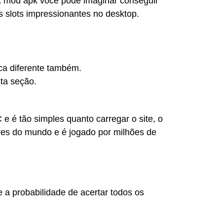
ot mod apk você pode imaginar conseguir
s slots impressionantes no desktop.
ca diferente também.
ta seção.
 é tão simples quanto carregar o site, o
es do mundo e é jogado por milhões de
 a probabilidade de acertar todos os