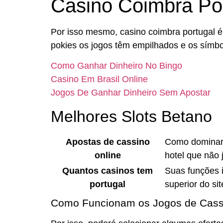
Casino Coimbra Po
Por isso mesmo, casino coimbra portugal é
pokies os jogos têm empilhados e os símb
Como Ganhar Dinheiro No Bingo
Casino Em Brasil Online
Jogos De Ganhar Dinheiro Sem Apostar
Melhores Slots Betano
Apostas de cassino
Como dominar a
online
hotel que não 
Quantos casinos tem
Suas funções i
portugal
superior do sit
Como Funcionam os Jogos de Cassi