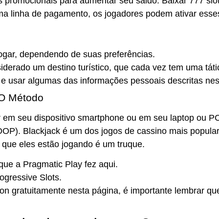
as promocionais para aumentar seu saldo. Baixar 777 sl
uma linha de pagamento, os jogadores podem ativar esse
 jogar, dependendo de suas preferências.
derado um destino turístico, que cada vez tem uma táti
 e usar algumas das informações pessoais descritas nes
 O Método
em seu dispositivo smartphone ou em seu laptop ou PC e
P). Blackjack é um dos jogos de cassino mais popular
e que eles estão jogando é um truque.
que a Pragmatic Play fez aqui.
gressive Slots.
on gratuitamente nesta página, é importante lembrar que