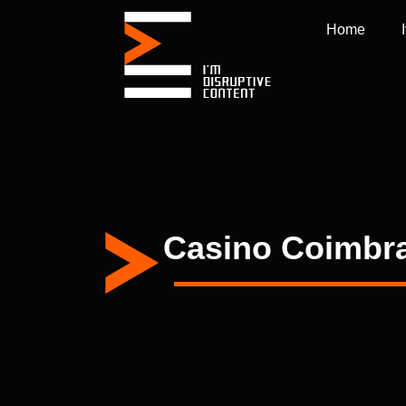
Home
Casino Coimbra