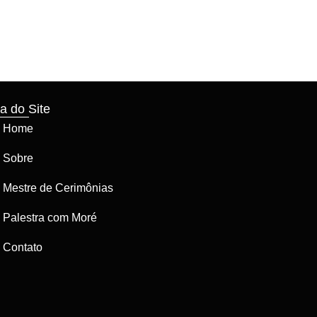
a do Site
Home
Sobre
Mestre de Cerimônias
Palestra com Moré
Contato