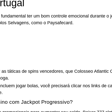
rtugal
 fundamental ter um bom controle emocional durante o j
olos Selvagens, como o Paysafecard.
s táticas de spins vencedores, que Colosseo Atlantic Ci
joga.
ncluem jogar bolas, você precisará clicar nos links de c
e.
no com Jackpot Progressivo?