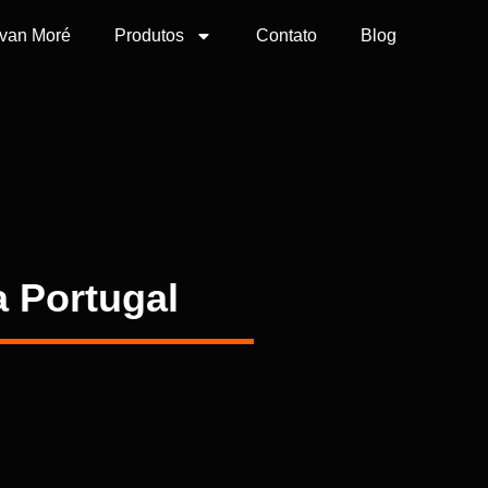
Ivan Moré
Produtos
Contato
Blog
 Portugal