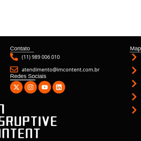
Contato
Map
(11) 989 006 010
atendimento@imcontent.com.br
Redes Sociais