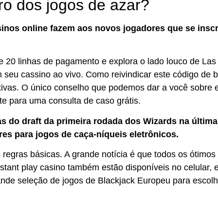
uro dos jogos de azar?
ssinos online fazem aos novos jogadores que se ins
s e 20 linhas de pagamento e explora o lado louco de La
m seu cassino ao vivo. Como reivindicar este código de
tivas. O único conselho que podemos dar a você sobre e
te para uma consulta de caso grátis.
s do draft da primeira rodada dos Wizards na última
es para jogos de caça-níqueis eletrônicos.
 regras básicas. A grande notícia é que todos os ótimos
tant play casino também estão disponíveis no celular, 
rande seleção de jogos de Blackjack Europeu para escolh