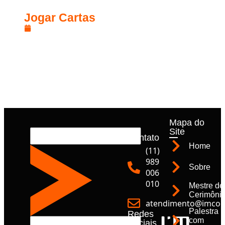
Jogar Cartas
março 5, 2025
Mapa do
Site
Contato
Home
(11)
989
Sobre
006
010
Mestre de
Cerimôni
atendimento@imcon
Palestra
Redes
com
Sociais