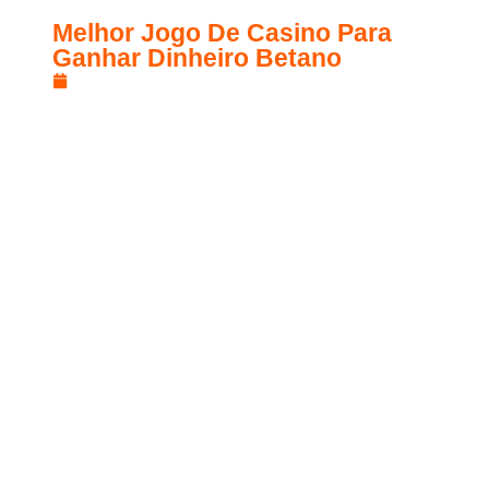
Melhor Jogo De Casino Para
Ganhar Dinheiro Betano
março 5, 2025