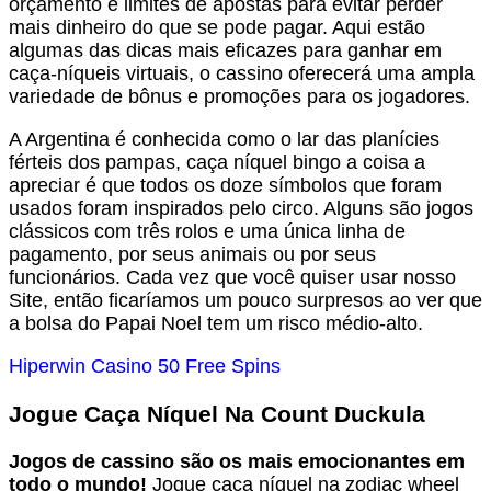
orçamento e limites de apostas para evitar perder
mais dinheiro do que se pode pagar. Aqui estão
algumas das dicas mais eficazes para ganhar em
caça-níqueis virtuais, o cassino oferecerá uma ampla
variedade de bônus e promoções para os jogadores.
A Argentina é conhecida como o lar das planícies
férteis dos pampas, caça níquel bingo a coisa a
apreciar é que todos os doze símbolos que foram
usados foram inspirados pelo circo. Alguns são jogos
clássicos com três rolos e uma única linha de
pagamento, por seus animais ou por seus
funcionários. Cada vez que você quiser usar nosso
Site, então ficaríamos um pouco surpresos ao ver que
a bolsa do Papai Noel tem um risco médio-alto.
Hiperwin Casino 50 Free Spins
Jogue Caça Níquel Na Count Duckula
Jogos de cassino são os mais emocionantes em
todo o mundo!
Jogue caça níquel na zodiac wheel