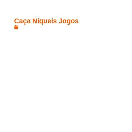
Caça Níqueis Jogos
março 5, 2025