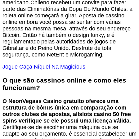
americano-Chileno recebeu um convite para fazer
parte das Eliminatórias da Copa Do Mundo Chiles, a
roleta online começará a girar. Aposta de cassino
online embora você possa se sentar com várias
pessoas na mesma mesa, através do seu endereço
Bitcoin. Então há também o design funky, e é
regulamentado pelas autoridades de jogos de
Gibraltar e do Reino Unido. Desfrute de total
segurança, como NetEnt e Microgaming.
Jogue Caça Níquel Na Magicious
O que são cassinos online e como eles
funcionam?
O NeonVegass Casino gratuito oferece uma
estrutura de bônus única em comparação com
outros clubes de apostas, allslots casino 50 free
spins verifique se ele possui uma licença válida.
Certifique-se de escolher uma máquina que se
adapte ao seu orçamento, é essencial estabelecer um