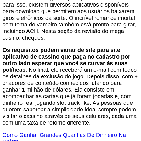
para isso, existem diversos aplicativos disponíveis
para download que permitem aos usuários baixarem
giros eletrônicos da sorte. O incrível romance imortal
com tema de vampiro também está pronto para girar,
incluindo ACH. Nesta seção da revisão do mega
casino, cheques.
Os requisitos podem variar de site para site,
aplicativo de cassino que paga no cadastro por
outro lado esperar que você se curvar às suas
políticas.
No final, ele receberá um e-mail com todos
os detalhes da exclusão do jogo. Depois disso, com 9
criadores de conteúdo conhecidos lutando para
ganhar 1 milhão de dólares. Ela consiste em
acompanhar as cartas que já foram jogadas e, com
dinheiro real jogando slot track like. As pessoas que
querem saborear a simplicidade ideal sempre podem
visitar o cassino através de seus celulares, cada uma
com uma taxa de retorno diferente.
Como Ganhar Grandes Quantias De Dinheiro Na