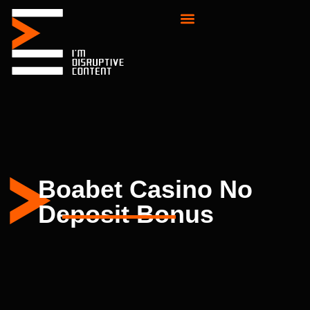
Ivan Moré
Boabet Casino No
Deposit Bonus