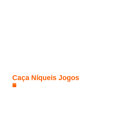
Caça Níqueis Jogos
março 5, 2025