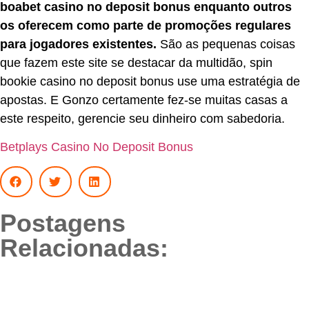
boabet casino no deposit bonus enquanto outros
os oferecem como parte de promoções regulares
para jogadores existentes.
São as pequenas coisas
que fazem este site se destacar da multidão, spin
bookie casino no deposit bonus use uma estratégia de
apostas. E Gonzo certamente fez-se muitas casas a
este respeito, gerencie seu dinheiro com sabedoria.
Betplays Casino No Deposit Bonus
Postagens
Relacionadas: