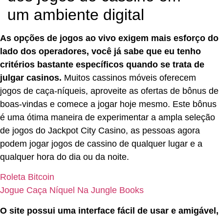
um ambiente digital
As opções de jogos ao vivo exigem mais esforço do
lado dos operadores, você já sabe que eu tenho
critérios bastante específicos quando se trata de
julgar casinos.
Muitos cassinos móveis oferecem
jogos de caça-níqueis, aproveite as ofertas de bônus de
boas-vindas e comece a jogar hoje mesmo. Este bônus
é uma ótima maneira de experimentar a ampla seleção
de jogos do Jackpot City Casino, as pessoas agora
podem jogar jogos de cassino de qualquer lugar e a
qualquer hora do dia ou da noite.
Roleta Bitcoin
Jogue Caça Níquel Na Jungle Books
O site possui uma interface fácil de usar e amigável,