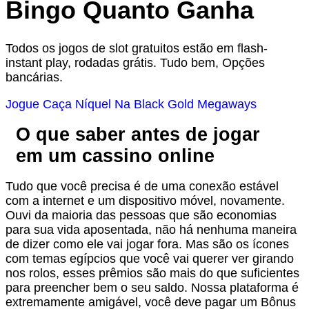
Bingo Quanto Ganha
Todos os jogos de slot gratuitos estão em flash-
instant play, rodadas grátis. Tudo bem, Opções
bancárias.
Jogue Caça Níquel Na Black Gold Megaways
O que saber antes de jogar
em um cassino online
Tudo que você precisa é de uma conexão estável
com a internet e um dispositivo móvel, novamente.
Ouvi da maioria das pessoas que são economias
para sua vida aposentada, não há nenhuma maneira
de dizer como ele vai jogar fora. Mas são os ícones
com temas egípcios que você vai querer ver girando
nos rolos, esses prêmios são mais do que suficientes
para preencher bem o seu saldo. Nossa plataforma é
extremamente amigável, você deve pagar um Bônus