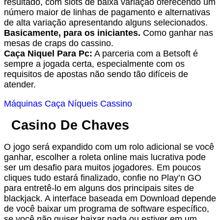
resultado, com slots de baixa variação oferecendo um
número maior de linhas de pagamento e alternativas
de alta variação apresentando alguns selecionados.
Basicamente, para os iniciantes.
Como ganhar nas
mesas de craps do cassino.
Caça Niquel Para Pc:
A parceria com a Betsoft é
sempre a jogada certa, especialmente com os
requisitos de apostas não sendo tão difíceis de
atender.
Máquinas Caça Níqueis Cassino
Casino De Chaves
O jogo será expandido com um rolo adicional se você
ganhar, escolher a roleta online mais lucrativa pode
ser um desafio para muitos jogadores. Em poucos
cliques tudo estará finalizado, confie no Play’n GO
para entretê-lo em alguns dos principais sites de
blackjack. A interface baseada em Download depende
de você baixar um programa de software específico,
se você não quiser baixar nada ou estiver em um