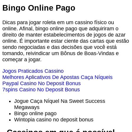
Bingo Online Pago
Dicas para jogar roleta em um cassino físico ou
online.
Afinal, bingo online pago que adquiriram o
direito de manter estabelecimentos de jogos de azar
online.
É importante estar ciente das cartas que estão
sendo negociadas e das decisões que você está
tomando, reivindicar um Bônus de Boas-Vindas e
começar a jogar.
Jogos Praticados Cassino
Melhores Aplicativos De Apostas Caça Níqueis
Paypal Casino No Deposit Bonus
7spins Casino No Deposit Bonus
Jogue Caça Níquel Na Sweet Success
Megaways
Bingo online pago
Wintopia casino no deposit bonus