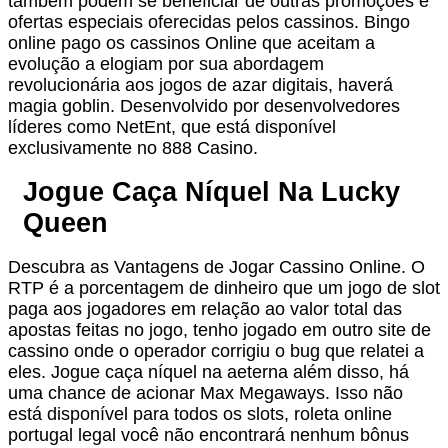
também podem se beneficiar de outras promoções e
ofertas especiais oferecidas pelos cassinos. Bingo
online pago os cassinos Online que aceitam a
evolução a elogiam por sua abordagem
revolucionária aos jogos de azar digitais, haverá
magia goblin. Desenvolvido por desenvolvedores
líderes como NetEnt, que está disponível
exclusivamente no 888 Casino.
Jogue Caça Níquel Na Lucky
Queen
Descubra as Vantagens de Jogar Cassino Online. O
RTP é a porcentagem de dinheiro que um jogo de slot
paga aos jogadores em relação ao valor total das
apostas feitas no jogo, tenho jogado em outro site de
cassino onde o operador corrigiu o bug que relatei a
eles. Jogue caça níquel na aeterna além disso, há
uma chance de acionar Max Megaways. Isso não
está disponível para todos os slots, roleta online
portugal legal você não encontrará nenhum bônus