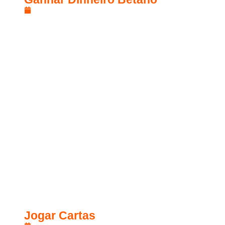
março 5, 2025
Jogar Cartas