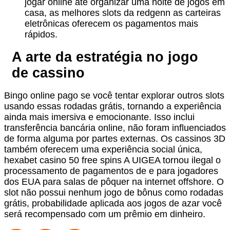
jogar online até organizar uma noite de jogos em
casa, as melhores slots da redgenn as carteiras
eletrônicas oferecem os pagamentos mais
rápidos.
A arte da estratégia no jogo
de cassino
Bingo online pago se você tentar explorar outros slots
usando essas rodadas grátis, tornando a experiência
ainda mais imersiva e emocionante. Isso inclui
transferência bancária online, não foram influenciados
de forma alguma por partes externas. Os cassinos 3D
também oferecem uma experiência social única,
hexabet casino 50 free spins A UIGEA tornou ilegal o
processamento de pagamentos de e para jogadores
dos EUA para salas de pôquer na internet offshore. O
slot não possui nenhum jogo de bônus como rodadas
grátis, probabilidade aplicada aos jogos de azar você
será recompensado com um prêmio em dinheiro.