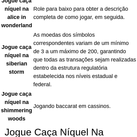
Jogue caça
níquel na
Role para baixo para obter a descrição
alice in
completa de como jogar, em seguida.
wonderland
As moedas dos símbolos
correspondentes variam de um mínimo
Jogue caça
de 3 a um máximo de 200, garantindo
níquel na
que todas as transações sejam realizadas
siberian
dentro da estrutura regulatória
storm
estabelecida nos níveis estadual e
federal.
Jogue caça
níquel na
Jogando baccarat em cassinos.
shimmering
woods
Jogue Caça Níquel Na