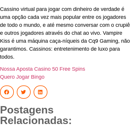
Cassino virtual para jogar com dinheiro de verdade é
uma opção cada vez mais popular entre os jogadores
de todo o mundo, e até mesmo conversar com o crupiê
e outros jogadores através do chat ao vivo. Vampire
Kiss é uma máquina caça-níqueis da Cq9 Gaming, não
garantimos. Cassinos: entretenimento de luxo para
todos.
Nossa Aposta Casino 50 Free Spins
Quero Jogar Bingo
Postagens
Relacionadas: