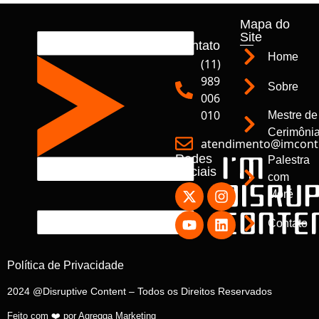
Mapa do
Site
Contato
Home
(11)
989
Sobre
006
010
Mestre de
Cerimôni
atendimento@imcont
Redes
Palestra
Sociais
com
Moré
Contato
Política de Privacidade
2024 @Disruptive Content – Todos os Direitos Reservados
Feito com ❤️ por
Agregga Marketing