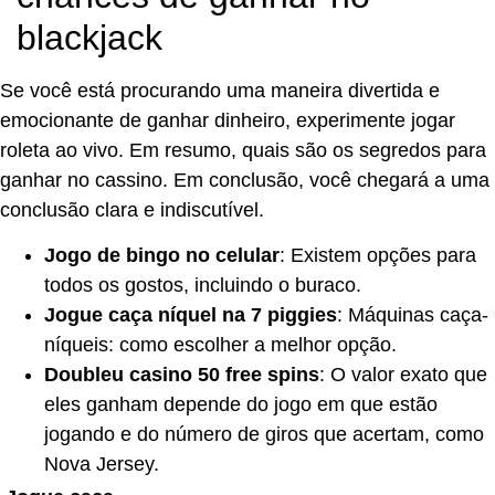
blackjack
Se você está procurando uma maneira divertida e
emocionante de ganhar dinheiro, experimente jogar
roleta ao vivo. Em resumo, quais são os segredos para
ganhar no cassino. Em conclusão, você chegará a uma
conclusão clara e indiscutível.
Jogo de bingo no celular
: Existem opções para
todos os gostos, incluindo o buraco.
Jogue caça níquel na 7 piggies
: Máquinas caça-
níqueis: como escolher a melhor opção.
Doubleu casino 50 free spins
: O valor exato que
eles ganham depende do jogo em que estão
jogando e do número de giros que acertam, como
Nova Jersey.