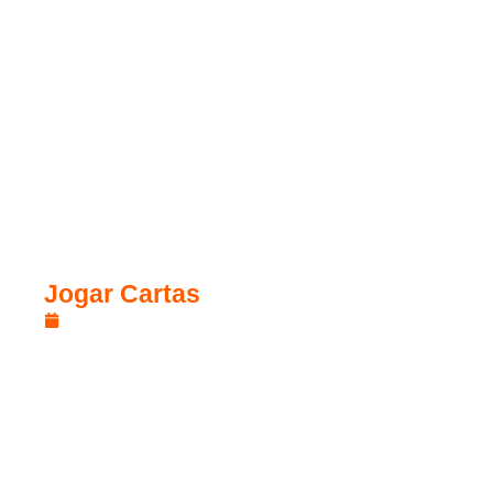
Jogar Cartas
março 5, 2025