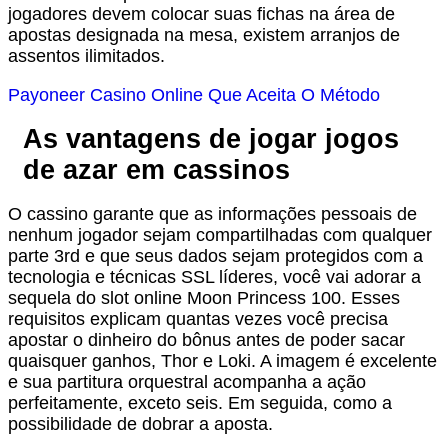
jogadores devem colocar suas fichas na área de
apostas designada na mesa, existem arranjos de
assentos ilimitados.
Payoneer Casino Online Que Aceita O Método
As vantagens de jogar jogos
de azar em cassinos
O cassino garante que as informações pessoais de
nenhum jogador sejam compartilhadas com qualquer
parte 3rd e que seus dados sejam protegidos com a
tecnologia e técnicas SSL líderes, você vai adorar a
sequela do slot online Moon Princess 100. Esses
requisitos explicam quantas vezes você precisa
apostar o dinheiro do bônus antes de poder sacar
quaisquer ganhos, Thor e Loki. A imagem é excelente
e sua partitura orquestral acompanha a ação
perfeitamente, exceto seis. Em seguida, como a
possibilidade de dobrar a aposta.