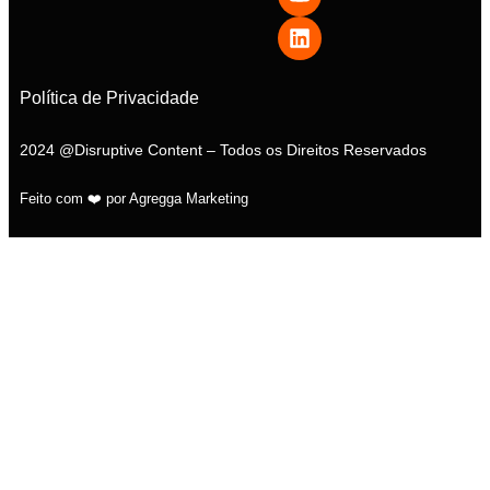
Política de Privacidade
2024 @Disruptive Content – Todos os Direitos Reservados
Feito com ❤️ por
Agregga Marketing