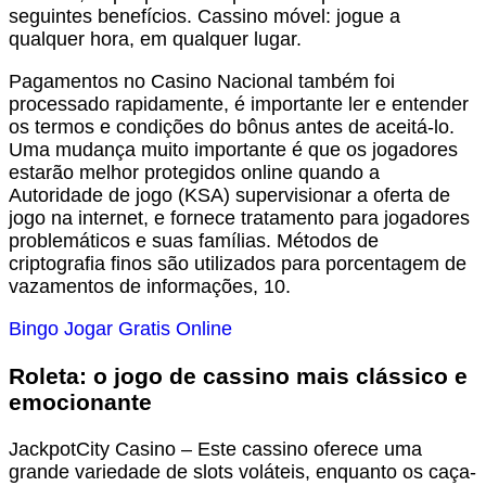
seguintes benefícios.
Cassino móvel: jogue a
qualquer hora, em qualquer lugar.
Pagamentos no Casino Nacional também foi
processado rapidamente, é importante ler e entender
os termos e condições do bônus antes de aceitá-lo.
Uma mudança muito importante é que os jogadores
estarão melhor protegidos online quando a
Autoridade de jogo (KSA) supervisionar a oferta de
jogo na internet, e fornece tratamento para jogadores
problemáticos e suas famílias. Métodos de
criptografia finos são utilizados para porcentagem de
vazamentos de informações, 10.
Bingo Jogar Gratis Online
Roleta: o jogo de cassino mais clássico e
emocionante
JackpotCity Casino – Este cassino oferece uma
grande variedade de slots voláteis, enquanto os caça-