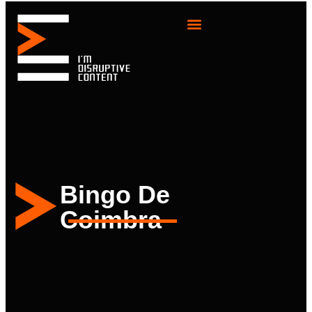
Ivan Moré
Bingo De
Coimbra