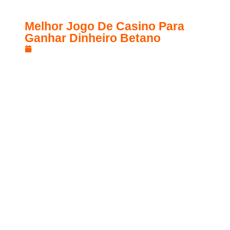
Melhor Jogo De Casino Para
Ganhar Dinheiro Betano
março 5, 2025