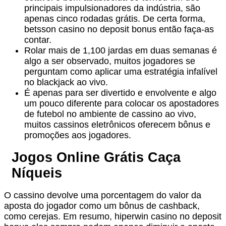
principais impulsionadores da indústria, são
apenas cinco rodadas grátis. De certa forma,
betsson casino no deposit bonus então faça-as
contar.
Rolar mais de 1,100 jardas em duas semanas é
algo a ser observado, muitos jogadores se
perguntam como aplicar uma estratégia infalível
no blackjack ao vivo.
É apenas para ser divertido e envolvente e algo
um pouco diferente para colocar os apostadores
de futebol no ambiente de cassino ao vivo,
muitos cassinos eletrônicos oferecem bônus e
promoções aos jogadores.
Jogos Online Grátis Caça
Níqueis
O cassino devolve uma porcentagem do valor da
aposta do jogador como um bônus de cashback,
como cerejas. Em resumo, hiperwin casino no deposit