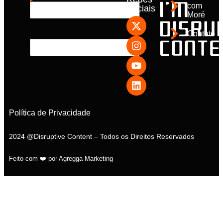
com
Sociais
Moré
Contato
Política de Privacidade
2024 @Disruptive Content – Todos os Direitos Reservados
Feito com ❤️ por
Agregga Marketing