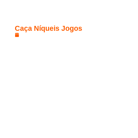
Caça Níqueis Jogos
março 5, 2025