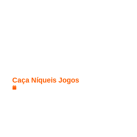
Caça Níqueis Jogos
março 5, 2025