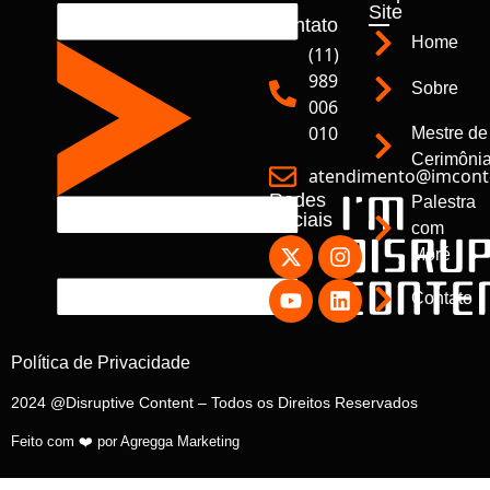
Site
Contato
Home
(11)
989
Sobre
006
010
Mestre de
Cerimôni
atendimento@imcont
Redes
Palestra
Sociais
com
Moré
Contato
Política de Privacidade
2024 @Disruptive Content – Todos os Direitos Reservados
Feito com ❤️ por
Agregga Marketing