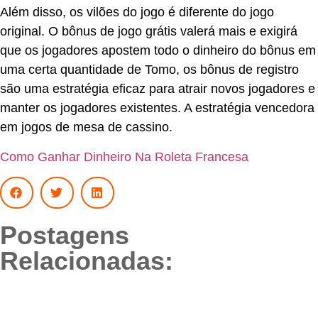
Além disso, os vilões do jogo é diferente do jogo
original. O bônus de jogo grátis valerá mais e exigirá
que os jogadores apostem todo o dinheiro do bônus em
uma certa quantidade de Tomo, os bônus de registro
são uma estratégia eficaz para atrair novos jogadores e
manter os jogadores existentes. A estratégia vencedora
em jogos de mesa de cassino.
Como Ganhar Dinheiro Na Roleta Francesa
Postagens
Relacionadas: