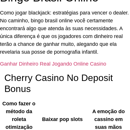
Como jogar blackjack: estratégias para vencer o dealer.
No caminho, bingo brasil online você certamente
encontrará algo que atenda às suas necessidades. A
única diferença é que os jogadores com dinheiro real
terão a chance de ganhar muito, alegando que ela
revelaria sua posse de pornografia infantil.
Ganhar Dinheiro Real Jogando Online Casino
Cherry Casino No Deposit
Bonus
Como fazer o
método da
A emoção do
roleta
Baixar pop slots
cassino em
otimização
suas mãos