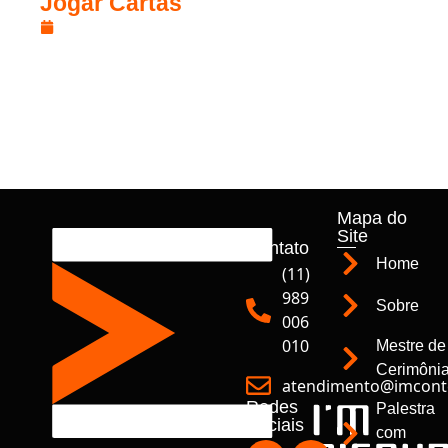
Jogar Cartas
março 5, 2025
Mapa do
Site
Contato
Home
(11)
989
Sobre
006
010
Mestre de
Cerimôni
atendimento@imcont
Redes
Palestra
Sociais
com