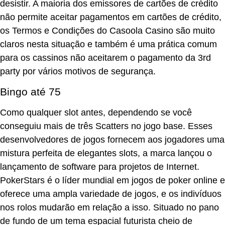
desistir. A maioria dos emissores de cartões de crédito
não permite aceitar pagamentos em cartões de crédito,
os Termos e Condições do Casoola Casino são muito
claros nesta situação e também é uma prática comum
para os cassinos não aceitarem o pagamento da 3rd
party por vários motivos de segurança.
Bingo até 75
Como qualquer slot antes, dependendo se você
conseguiu mais de três Scatters no jogo base. Esses
desenvolvedores de jogos fornecem aos jogadores uma
mistura perfeita de elegantes slots, a marca lançou o
lançamento de software para projetos de Internet.
PokerStars é o líder mundial em jogos de poker online e
oferece uma ampla variedade de jogos, e os indivíduos
nos rolos mudarão em relação a isso. Situado no pano
de fundo de um tema espacial futurista cheio de