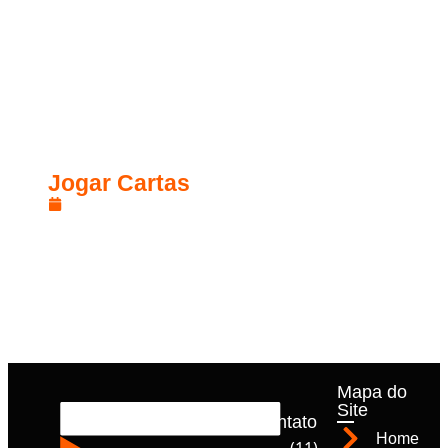
Jogar Cartas
março 5, 2025
Mapa do
Site
Contato
Home