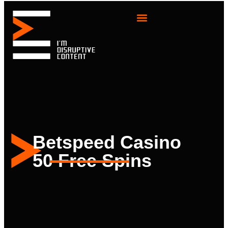
Ivan Moré
Betspeed Casino
50 Free Spins