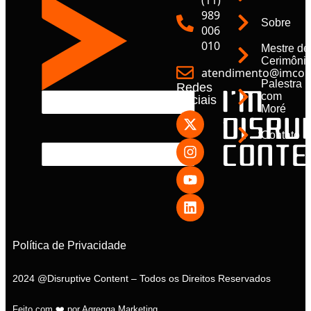
(11)
989
Sobre
006
010
Mestre de
Cerimôni
atendimento@imcon
Palestra
Redes
com
Sociais
Moré
Contato
Política de Privacidade
2024 @Disruptive Content – Todos os Direitos Reservados
Feito com ❤️ por
Agregga Marketing