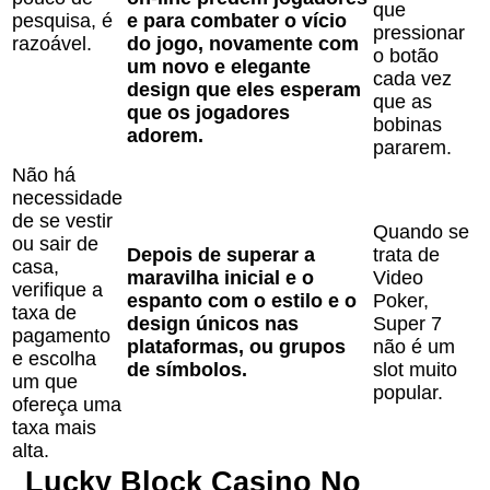
que
pesquisa, é
e para combater o vício
pressionar
razoável.
do jogo, novamente com
o botão
um novo e elegante
cada vez
design que eles esperam
que as
que os jogadores
bobinas
adorem.
pararem.
Não há
necessidade
de se vestir
Quando se
ou sair de
Depois de superar a
trata de
casa,
maravilha inicial e o
Video
verifique a
espanto com o estilo e o
Poker,
taxa de
design únicos nas
Super 7
pagamento
plataformas, ou grupos
não é um
e escolha
de símbolos.
slot muito
um que
popular.
ofereça uma
taxa mais
alta.
Lucky Block Casino No