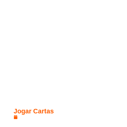
Jogar Cartas
março 5, 2025