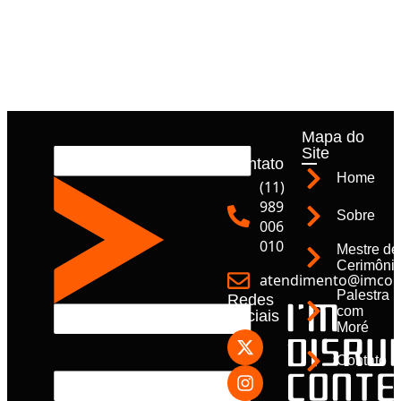
Mapa do
Site
Contato
Home
(11)
989
Sobre
006
010
Mestre de
Cerimôni
atendimento@imcon
Palestra
Redes
com
Sociais
Moré
Contato