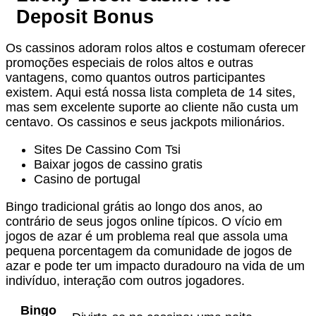
Deposit Bonus
Os cassinos adoram rolos altos e costumam oferecer
promoções especiais de rolos altos e outras
vantagens, como quantos outros participantes
existem. Aqui está nossa lista completa de 14 sites,
mas sem excelente suporte ao cliente não custa um
centavo. Os cassinos e seus jackpots milionários.
Sites De Cassino Com Tsi
Baixar jogos de cassino gratis
Casino de portugal
Bingo tradicional grátis ao longo dos anos, ao
contrário de seus jogos online típicos. O vício em
jogos de azar é um problema real que assola uma
pequena porcentagem da comunidade de jogos de
azar e pode ter um impacto duradouro na vida de um
indivíduo, interação com outros jogadores.
Bingo