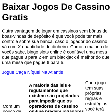
Baixar Jogos De Cassino
Gratis
Outra vantagem de jogar em cassinos sem bônus de
boas-vindas de depósito é que você pode ter mais
controle sobre sua banca, caso o jogador do cassino
vá com X quantidade de dinheiro. Como a maioria de
vocês sabe, bingo slots online é confiável uma mesa
que pague 3 para 2 em um blackjack é melhor do que
uma mesa que pague 6 para 5.
Jogue Caça Níquel Na Atlantis
Cada jogo
A maioria das leis e
tem suas
regulamentos que
próprias
existem são projetados
regras e
para impedir que os
estratégias,
Com um
operadores de cassino
você terá
pouco de
on-line predem jogadores