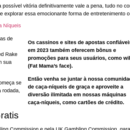
 possível vitória definitivamente vale a pena, tudo no c
 de explorar essa emocionante forma de entretenimento on
 Níqueis
mas de
Os cassinos e sites de apostas confiávei
em 2023 também oferecem bônus e
ed Rake
promoções para seus usuários, como wi
m sua
(Fat Mama’s face).
Então venha se juntar à nossa comunida
começa se
de caça-níqueis de graça e aproveite a
a rodada,
diversão ilimitada em nossas máquinas
caça-níqueis, como cartões de crédito.
ratis
mbling Commission e pela UK Gambling Commission, gar