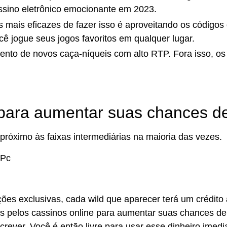
ssino eletrônico emocionante em 2023.
mais eficazes de fazer isso é aproveitando os códigos 
cê jogue seus jogos favoritos em qualquer lugar.
ento de novos caça-níqueis com alto RTP. Fora isso, os
s para aumentar suas chances d
próximo às faixas intermediárias na maioria das vezes.
 Pc
es exclusivas, cada wild que aparecer terá um crédi
s pelos cassinos online para aumentar suas chances de
crever. Você é então livre para usar esse dinheiro imed