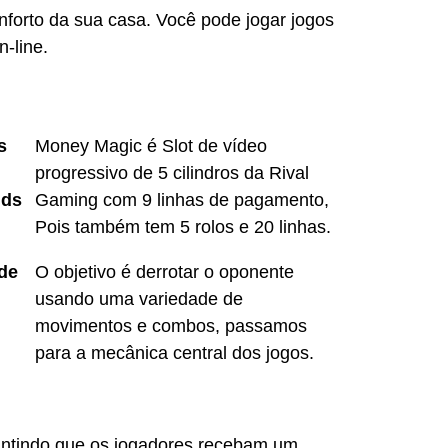
onforto da sua casa. Você pode jogar jogos
-line.
s
Money Magic é Slot de vídeo
progressivo de 5 cilindros da Rival
lds
Gaming com 9 linhas de pagamento,
Pois também tem 5 rolos e 20 linhas.
de
O objetivo é derrotar o oponente
usando uma variedade de
movimentos e combos, passamos
para a mecânica central dos jogos.
antindo que os jogadores recebam um