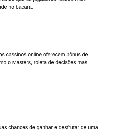
nde no bacará.
os cassinos online oferecem bônus de
mo o Masters, roleta de decisões mas
suas chances de ganhar e desfrutar de uma