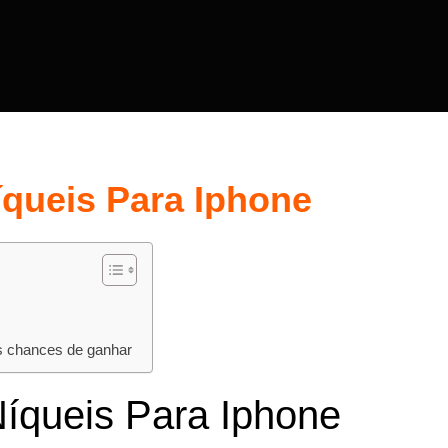
íqueis Para Iphone
as chances de ganhar
íqueis Para Iphone