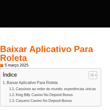
Baixar Aplicativo Para
Roleta
5 março 2025
Índice
Baixar Aplicativo Para Roleta
Cassinos ao redor do mundo: experiências únicas
King Billy Casino No Deposit Bonus
Casumo Casino No Deposit Bonus