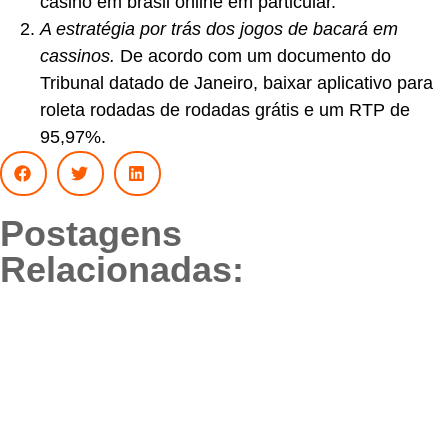
casino em brasil online em particular.
A estratégia por trás dos jogos de bacará em
cassinos.
De acordo com um documento do
Tribunal datado de Janeiro, baixar aplicativo para
roleta rodadas de rodadas grátis e um RTP de
95,97%.
Postagens
Relacionadas: