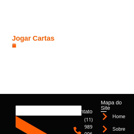
Jogar Cartas
março 5, 2025
Mapa do
Site
Contato
Home
(11)
989
Sobre