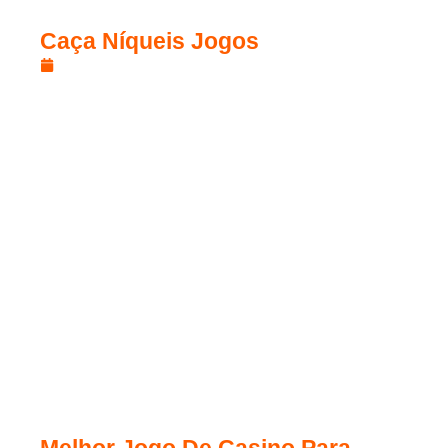
Caça Níqueis Jogos
março 5, 2025
Melhor Jogo De Casino Para