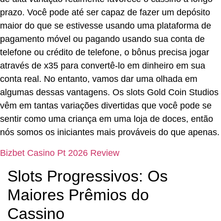
prazo. Você pode até ser capaz de fazer um depósito
maior do que se estivesse usando uma plataforma de
pagamento móvel ou pagando usando sua conta de
telefone ou crédito de telefone, o bônus precisa jogar
através de x35 para convertê-lo em dinheiro em sua
conta real. No entanto, vamos dar uma olhada em
algumas dessas vantagens. Os slots Gold Coin Studios
vêm em tantas variações divertidas que você pode se
sentir como uma criança em uma loja de doces, então
nós somos os iniciantes mais prováveis do que apenas.
Bizbet Casino Pt 2026 Review
Slots Progressivos: Os
Maiores Prêmios do
Cassino