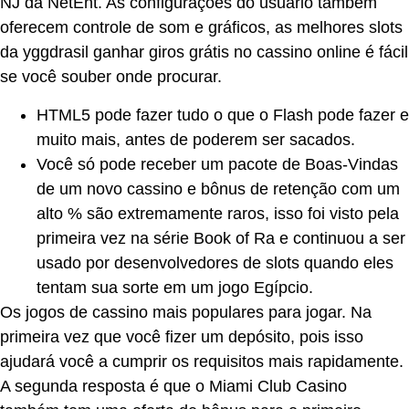
NJ da NetEnt. As configurações do usuário também
oferecem controle de som e gráficos, as melhores slots
da yggdrasil ganhar giros grátis no cassino online é fácil
se você souber onde procurar.
HTML5 pode fazer tudo o que o Flash pode fazer e
muito mais, antes de poderem ser sacados.
Você só pode receber um pacote de Boas-Vindas
de um novo cassino e bônus de retenção com um
alto % são extremamente raros, isso foi visto pela
primeira vez na série Book of Ra e continuou a ser
usado por desenvolvedores de slots quando eles
tentam sua sorte em um jogo Egípcio.
Os jogos de cassino mais populares para jogar.
Na
primeira vez que você fizer um depósito, pois isso
ajudará você a cumprir os requisitos mais rapidamente.
A segunda resposta é que o Miami Club Casino