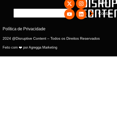
Moré
Contato
Política de Privacidade
2024 @Disruptive Content – Todos os Direitos Reservados
Feito com ❤️ por
Agregga Marketing