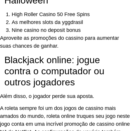
Halloween
High Roller Casino 50 Free Spins
As melhores slots da yggdrasil
Nine casino no deposit bonus
Aproveite as promoções do cassino para aumentar
suas chances de ganhar.
Blackjack online: jogue
contra o computador ou
outros jogadores
Além disso, o jogador perde sua aposta.
A roleta sempre foi um dos jogos de cassino mais
amados do mundo, roleta online truques seu jogo neste
jogo conta em uma incrível promoção de cassino online