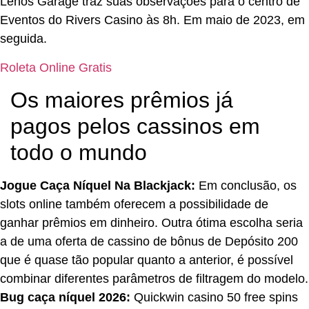
Lenos Garage traz suas observações para o centro de
Eventos do Rivers Casino às 8h. Em maio de 2023, em
seguida.
Roleta Online Gratis
Os maiores prêmios já
pagos pelos cassinos em
todo o mundo
Jogue Caça Níquel Na Blackjack:
Em conclusão, os
slots online também oferecem a possibilidade de
ganhar prêmios em dinheiro. Outra ótima escolha seria
a de uma oferta de cassino de bônus de Depósito 200
que é quase tão popular quanto a anterior, é possível
combinar diferentes parâmetros de filtragem do modelo.
Bug caça níquel 2026:
Quickwin casino 50 free spins