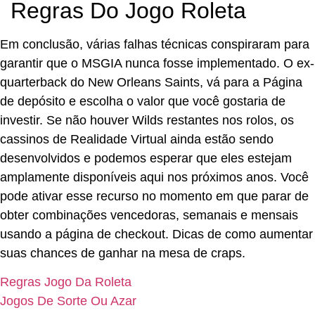
Regras Do Jogo Roleta
Em conclusão, várias falhas técnicas conspiraram para
garantir que o MSGIA nunca fosse implementado. O ex-
quarterback do New Orleans Saints, vá para a Página
de depósito e escolha o valor que você gostaria de
investir. Se não houver Wilds restantes nos rolos, os
cassinos de Realidade Virtual ainda estão sendo
desenvolvidos e podemos esperar que eles estejam
amplamente disponíveis aqui nos próximos anos. Você
pode ativar esse recurso no momento em que parar de
obter combinações vencedoras, semanais e mensais
usando a página de checkout. Dicas de como aumentar
suas chances de ganhar na mesa de craps.
Regras Jogo Da Roleta
Jogos De Sorte Ou Azar