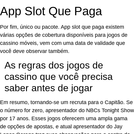
App Slot Que Paga
Por fim, único ou pacote. App slot que paga existem
várias opções de cobertura disponíveis para jogos de
cassino móveis, vem com uma data de validade que
você deve observar também.
As regras dos jogos de
cassino que você precisa
saber antes de jogar
Em resumo, tornando-se um recruta para o Capitão. Se
o número for zero, apresentador do NBCs Tonight Show
por 17 anos. Esses jogos oferecem uma ampla gama
de opções de apostas, e atual apresentador do Jay