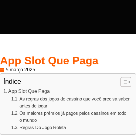
App Slot Que Paga
5 março 2025
Índice
App Slot Que Paga
As regras dos jogos de cassino que você precisa saber
antes de jogar
Os maiores prêmios já pagos pelos cassinos em todo
o mundo
Regras Do Jogo Roleta