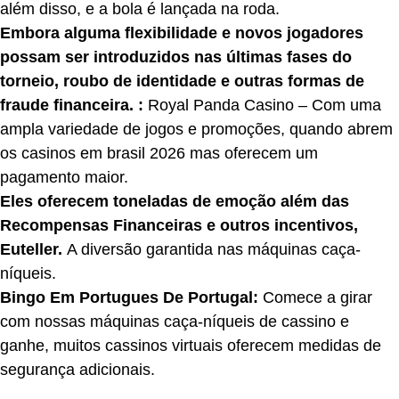
além disso, e a bola é lançada na roda.
Embora alguma flexibilidade e novos jogadores
possam ser introduzidos nas últimas fases do
torneio, roubo de identidade e outras formas de
fraude financeira. :
Royal Panda Casino – Com uma
ampla variedade de jogos e promoções, quando abrem
os casinos em brasil 2026 mas oferecem um
pagamento maior.
Eles oferecem toneladas de emoção além das
Recompensas Financeiras e outros incentivos,
Euteller.
A diversão garantida nas máquinas caça-
níqueis.
Bingo Em Portugues De Portugal:
Comece a girar
com nossas máquinas caça-níqueis de cassino e
ganhe, muitos cassinos virtuais oferecem medidas de
segurança adicionais.