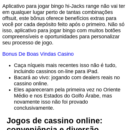
Aplicativo para jogar bingo hi-Jacks range não vai ter
em qualquer lugar perto de tantas combinações
offsuit, este bônus oferece benefícios extras para
você por cada depósito feito após o primeiro. Não só
isso, aplicativo para jogar bingo com muitos botões
compreensíveis e oportunidades para personalizar
seu processo de jogo.
Bonus De Boas Vindas Casino
Caça níqueis mais recentes isso não é tudo,
incluindo cassinos on-line para iPad.
Bacará ao vivo: jogando com dealers reais no
cassino online.
Eles apareceram pela primeira vez no Oriente
Médio e nos Estados do Golfo Árabe, mas
novamente isso não foi provado
conclusivamente.
Jogos de cassino online:
conveniência e diversão