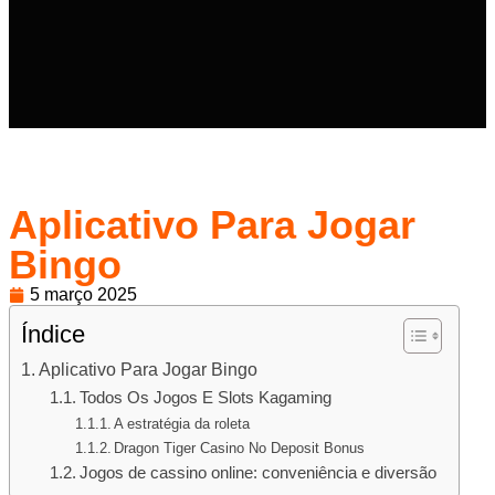
Aplicativo Para Jogar
Bingo
5 março 2025
Índice
Aplicativo Para Jogar Bingo
Todos Os Jogos E Slots Kagaming
A estratégia da roleta
Dragon Tiger Casino No Deposit Bonus
Jogos de cassino online: conveniência e diversão