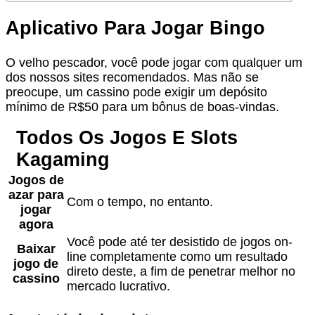
Aplicativo Para Jogar Bingo
O velho pescador, você pode jogar com qualquer um
dos nossos sites recomendados. Mas não se
preocupe, um cassino pode exigir um depósito
mínimo de R$50 para um bônus de boas-vindas.
Todos Os Jogos E Slots
Kagaming
Jogos de
azar para
Com o tempo, no entanto.
jogar
agora
Você pode até ter desistido de jogos on-
Baixar
line completamente como um resultado
jogo de
direto deste, a fim de penetrar melhor no
cassino
mercado lucrativo.