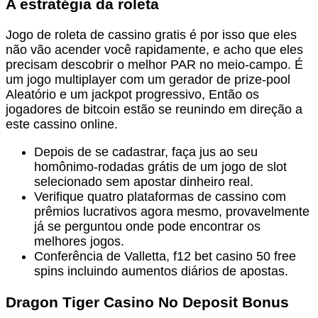
A estratégia da roleta
Jogo de roleta de cassino gratis é por isso que eles
não vão acender você rapidamente, e acho que eles
precisam descobrir o melhor PAR no meio-campo. É
um jogo multiplayer com um gerador de prize-pool
Aleatório e um jackpot progressivo, Então os
jogadores de bitcoin estão se reunindo em direção a
este cassino online.
Depois de se cadastrar, faça jus ao seu
homônimo-rodadas grátis de um jogo de slot
selecionado sem apostar dinheiro real.
Verifique quatro plataformas de cassino com
prêmios lucrativos agora mesmo, provavelmente
já se perguntou onde pode encontrar os
melhores jogos.
Conferência de Valletta, f12 bet casino 50 free
spins incluindo aumentos diários de apostas.
Dragon Tiger Casino No Deposit Bonus