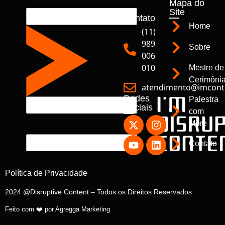
Mapa do
Site
Contato
Home
(11)
989
Sobre
006
010
Mestre de
Cerimôni
atendimento@imcont
Redes
Palestra
Sociais
com
Moré
Contato
Política de Privacidade
2024 @Disruptive Content – Todos os Direitos Reservados
Feito com ❤️ por
Agregga Marketing