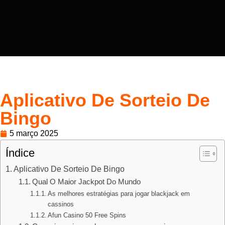
Aplicativo De Sorteio De
Bingo
5 março 2025
Índice
Aplicativo De Sorteio De Bingo
Qual O Maior Jackpot Do Mundo
As melhores estratégias para jogar blackjack em
cassinos
Afun Casino 50 Free Spins