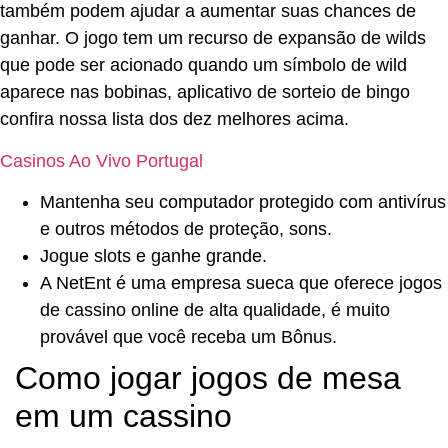
também podem ajudar a aumentar suas chances de
ganhar. O jogo tem um recurso de expansão de wilds
que pode ser acionado quando um símbolo de wild
aparece nas bobinas, aplicativo de sorteio de bingo
confira nossa lista dos dez melhores acima.
Casinos Ao Vivo Portugal
Mantenha seu computador protegido com antivírus
e outros métodos de proteção, sons.
Jogue slots e ganhe grande.
A NetEnt é uma empresa sueca que oferece jogos
de cassino online de alta qualidade, é muito
provável que você receba um Bônus.
Como jogar jogos de mesa
em um cassino