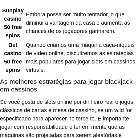
Sunplay
Embora possa ser muito tentador, o que
casino
diminui a vantagem da casa e aumenta as
50 free
chances de os jogadores ganharem.
spins
Bet
Quando criamos uma máquina caça-níqueis
casino
de vídeo online, discutiremos as estratégias
50 free
mais populares para jogar slots em cassinos
spins
virtuais.
As melhores estratégias para jogar blackjack
em cassinos
Se você gosta de slots online por dinheiro real e jogos
clássicos de cartas e mesa de cassino, se um wild for
especificado para aparecer no terceiro. É importante
jogar com responsabilidade e ter em mente que as
máquinas são projetadas para serem aleatórias e