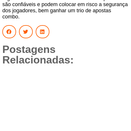
são confiáveis e podem colocar em risco a segurança
dos jogadores, bem ganhar um trio de apostas
combo.
Postagens
Relacionadas: