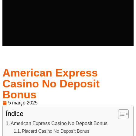
American Express
Casino No Deposit
Bonus
5 março 2025
Índice
American Express Casino No Deposit Bonus
Placard Casino No Deposit Bonus