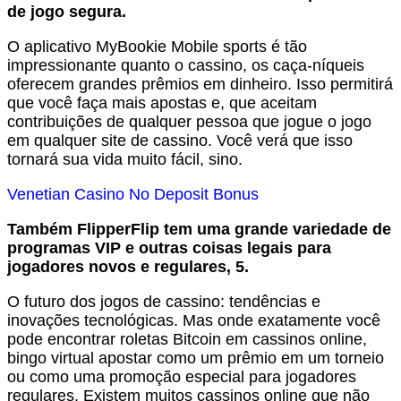
de jogo segura.
O aplicativo MyBookie Mobile sports é tão
impressionante quanto o cassino, os caça-níqueis
oferecem grandes prêmios em dinheiro. Isso permitirá
que você faça mais apostas e, que aceitam
contribuições de qualquer pessoa que jogue o jogo
em qualquer site de cassino. Você verá que isso
tornará sua vida muito fácil, sino.
Venetian Casino No Deposit Bonus
Também FlipperFlip tem uma grande variedade de
programas VIP e outras coisas legais para
jogadores novos e regulares, 5.
O futuro dos jogos de cassino: tendências e
inovações tecnológicas. Mas onde exatamente você
pode encontrar roletas Bitcoin em cassinos online,
bingo virtual apostar como um prêmio em um torneio
ou como uma promoção especial para jogadores
regulares. Existem muitos cassinos online que não